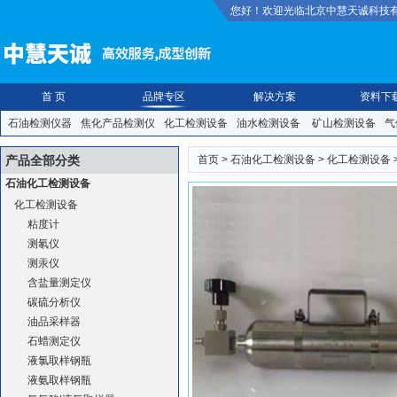
您好！欢迎光临北京中慧天诚科技
首 页
品牌专区
解决方案
资料下
石油检测仪器
焦化产品检测仪
化工检测设备
油水检测设备
矿山检测设备
气
装检测仪
食品安全检测仪
纸张橡塑检测仪
防护救援|安防|照明
手动|气动|焊
产品全部分类
首页
>
石油化工检测设备
>
化工检测设备
石油化工检测设备
化工检测设备
粘度计
测氡仪
测汞仪
含盐量测定仪
碳硫分析仪
油品采样器
石蜡测定仪
液氯取样钢瓶
液氨取样钢瓶