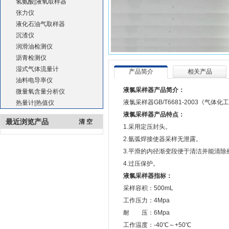
氢氨酸|液氧取样器
张力仪
液化石油气取样器
沉渣仪
润滑油检测仪
沥青检测仪
湿式气体流量计
产品简介
相关产品
油料电导率仪
液氯采样器产品简介：
微量氧含量分析仪
液氯采样器GB/T6681-2003《
热量计|热值仪
液氯采样器产品特点：
最近浏览产品
清 空
1.采用定压封头。
2.氩弧焊接使器采样无泄露。
3.平滑的内径渐变段便于清洁并能清除
4.过压保护。
液氯采样器指标：
采样容积：500mL
工作压力：4Mpa
耐 压：6Mpa
工作温度：-40℃～+50℃