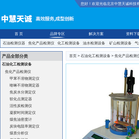
您好！欢迎光临北京中慧天诚科技
首 页
品牌专区
解决方案
资料下
石油检测仪器
焦化产品检测仪
化工检测设备
油水检测设备
矿山检测设备
气
装检测仪
食品安全检测仪
纸张橡塑检测仪
防护救援|安防|照明
手动|气动|焊
产品全部分类
首页
>
石油化工检测设备
>
焦化产品检测
石油化工检测设备
焦化产品检测仪
甲苯不溶物测定仪
喹啉不溶物测定器
焦炭水分测定仪
软化点测定器
活性炭检测仪
凝胶时间测定仪
煤焦油密度计
炭块电阻率测定仪
煤质分析仪