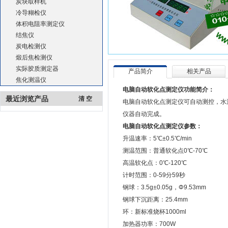
炭块取样机
冷导糊检仪
体积电阻率测定仪
结焦仪
炭电检测仪
煅后焦检测仪
实际胶质测定器
产品简介
相关产品
焦化测温仪
电脑自动软化点测定仪功能简介：
最近浏览产品
清 空
电脑自动软化点测定仪
可自动测控，水
仪器自动完成。
电脑自动软化点测定仪参数：
升温速率：5℃±0.5℃/min
测温范围：普通软化点0℃-70℃
高温软化点：0℃-120℃
计时范围：0-59分59秒
钢球：3.5g±0.05g，Φ9.53mm
钢球下沉距离：25.4mm
环：新标准烧杯1000ml
加热器功率：700W