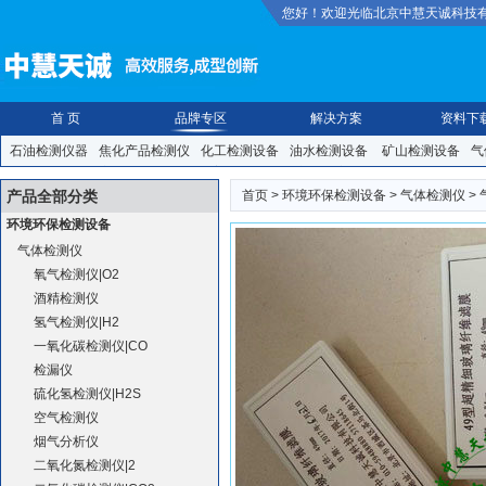
您好！欢迎光临北京中慧天诚科技
首 页
品牌专区
解决方案
资料下
石油检测仪器
焦化产品检测仪
化工检测设备
油水检测设备
矿山检测设备
气
装检测仪
食品安全检测仪
纸张橡塑检测仪
防护救援|安防|照明
手动|气动|焊
产品全部分类
首页
>
环境环保检测设备
>
气体检测仪
>
环境环保检测设备
气体检测仪
氧气检测仪|O2
酒精检测仪
氢气检测仪|H2
一氧化碳检测仪|CO
检漏仪
硫化氢检测仪|H2S
空气检测仪
烟气分析仪
二氧化氮检测仪|2