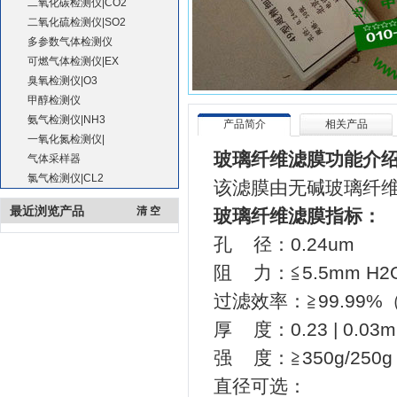
二氧化碳检测仪|CO2
二氧化硫检测仪|SO2
多参数气体检测仪
可燃气体检测仪|EX
臭氧检测仪|O3
甲醇检测仪
氨气检测仪|NH3
产品简介
相关产品
一氧化氮检测仪|
玻璃纤维滤膜功能介
气体采样器
氯气检测仪|CL2
该滤膜由无碱玻璃纤
最近浏览产品
清 空
玻璃纤维滤膜指标：
孔 径：0.24um
阻 力：≦5.5mm H2
过滤效率：≧99.99%
厚 度：0.23 | 0.03
强 度：≧350g/250g
直径可选：