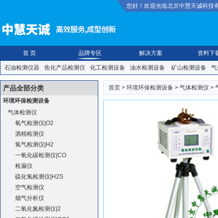
您好！欢迎光临北京中慧天诚科技
首 页
品牌专区
解决方案
资料下
石油检测仪器
焦化产品检测仪
化工检测设备
油水检测设备
矿山检测设备
气
装检测仪
食品安全检测仪
纸张橡塑检测仪
防护救援|安防|照明
手动|气动|焊
产品全部分类
首页
>
环境环保检测设备
>
气体检测仪
>
环境环保检测设备
气体检测仪
氧气检测仪|O2
酒精检测仪
氢气检测仪|H2
一氧化碳检测仪|CO
检漏仪
硫化氢检测仪|H2S
空气检测仪
烟气分析仪
二氧化氮检测仪|2